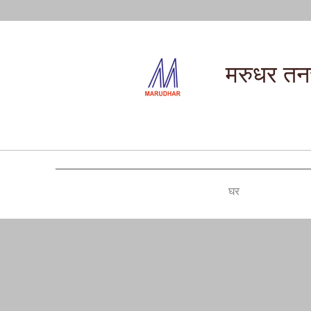
मरुधर तनच
घर