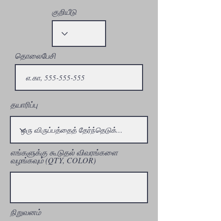
குறியீடு
தொலைபேசி
தயாரிப்பு
எங்களுக்கு கூடுதல் விவரங்களை
வழங்கவும் (QTY, COLOR)
நிறுவனம்