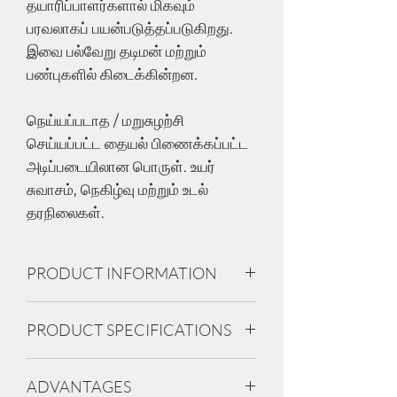
தயாரிப்பாளர்களால் மிகவும்
பரவலாகப் பயன்படுத்தப்படுகிறது.
இவை பல்வேறு தடிமன் மற்றும்
பண்புகளில் கிடைக்கின்றன.
நெய்யப்படாத / மறுசுழற்சி
செய்யப்பட்ட தையல் பிணைக்கப்பட்ட
அடிப்படையிலான பொருள். உயர்
சுவாசம், நெகிழ்வு மற்றும் உடல்
தரநிலைகள்.
PRODUCT INFORMATION
Tusker PUK white is available in 1.5mm
PRODUCT SPECIFICATIONS
and 2mm in thickness.
Used in strobel area, insole midpart and
1.5-2.00MM Thickness
footbed in shoes.
ADVANTAGES
White with black stripes
In bags, it is used as a reinforcement in