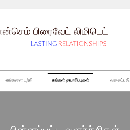
ான்செம் பிரைவேட் லிமிடெட்
LASTING
RELATIONSHIPS
எங்களை பற்றி
எங்கள் தயாரிப்புகள்
வலைப்பதி
பின்னப்பட்ட வளர்ச்சிகள்