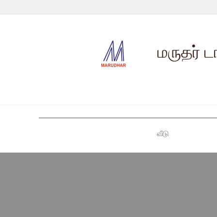
மருதர் ட
வீடு