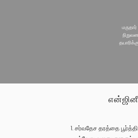
மருதார்
நிறுவன
தயாரிக்க
என்ஜினீ
சர்வதேச தரத்தை பூர்த்தி