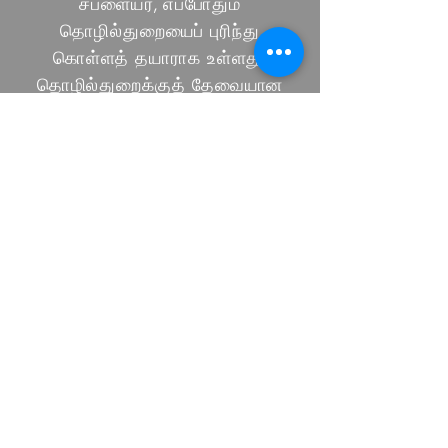
சப்ளையர், எப்போதும்
தொழில்துறையைப் புரிந்து
கொள்ளத் தயாராக உள்ளது,
தொழில்துறைக்குத் தேவையான
தயாரிப்புகளின் பல்வேறு இடங்களில்
சரக்குகளை வைத்திருப்பது,
சர்வதேசப் போக்குகளுடன்
எப்போதும் புதுப்பித்துக்கொள்வது.
சந்தைப் போக்குகளுக்கு ஏற்ப
தரமான தயாரிப்புகள், தொழில்நுட்ப
சேவைகள் மற்றும் சமீபத்திய
மாதிரிகள் / மேம்பாடுகளை
வழங்கும் வாடிக்கையாளர்களின்
இருப்பிடத்திற்கு மருதார் மிக
அருகில் உள்ளது.