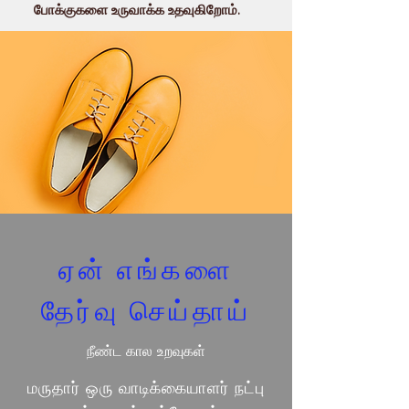
போக்குகளை உருவாக்க உதவுகிறோம்.
ஏன் எங்களை
தேர்வு செய்தாய்
நீண்ட கால உறவுகள்
மருதார் ஒரு வாடிக்கையாளர் நட்பு