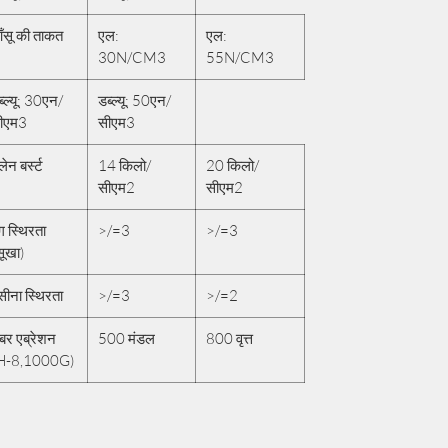
ँसू की ताकत
एल:
एल:
30N/CM3
55N/CM3
ब्ल्यू: 30एन/
डब्ल्यू: 50एन/
ीएम3
सीएम3
लेन बर्स्ट
14 किलो/
20 किलो/
सीएम2
सीएम2
ग स्थिरता
>/=3
>/=3
सूखा)
सीना स्थिरता
>/=3
>/=2
ैबर एब्रेशन
500 मंडल
800 वृत्त
H-8,1000G)