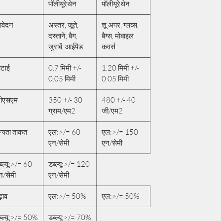
पॉलीयूरेथेन
पॉलीयूरेथेन
वेदन
अस्तर, जूते,
शू अपर, ग्लव्स,
दस्ताने, बैग,
बैग्स, मोबाइल
जुराबें, आईपैड
कवर्स
ोटाई
0.7 मिमी +/-
1.20 मिमी +/-
0.05 मिमी
0.05 मिमी
ीएसएम
350 +/- 30
480 +/- 40
ग्राम/एम2
जी/एम2
न्यता ताकत
एल:>/= 60
एल:>/= 150
एन/सेमी
एन/सेमी
ब्ल्यू:>/= 60
डब्ल्यू:>/= 120
न/सेमी
एन/सेमी
़ाव
एल:>/= 50%
एल:>/= 50%
ब्ल्यू:>/= 50%
डब्ल्यू:>/= 70%