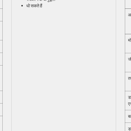
धो सकते हैं
आ
म
ज
त
ड
ए
बढ
ड