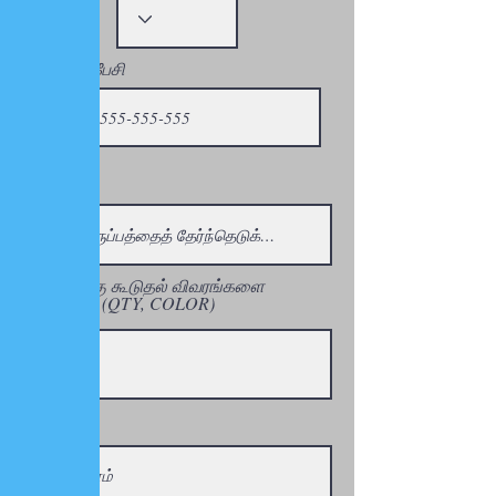
தொலைபேசி
தயாரிப்பு
எங்களுக்கு கூடுதல் விவரங்களை
வழங்கவும் (QTY, COLOR)
நிறுவனம்