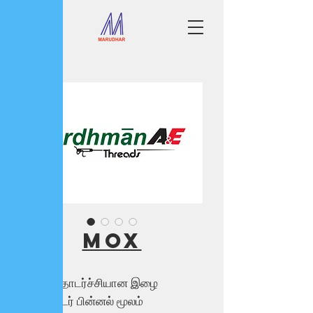
MOX
MOX தொடர்ச்சியான இழை
பாலியஸ்டர் பின்னல் மூலம்