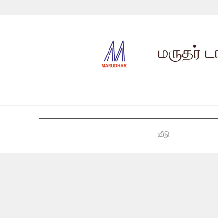
மருதர் ட
வீடு