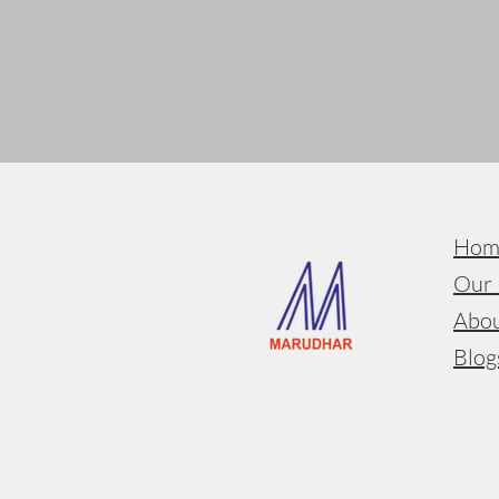
Hom
Our 
Abou
Blog