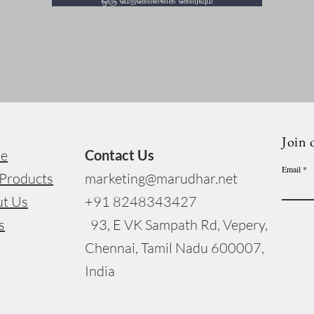
Join 
e
Contact Us
Email
Products
marketing@marudhar.net
t Us
+91 8248343427
s
93, E VK Sampath Rd, Vepery,
Chennai, Tamil Nadu 600007,
India