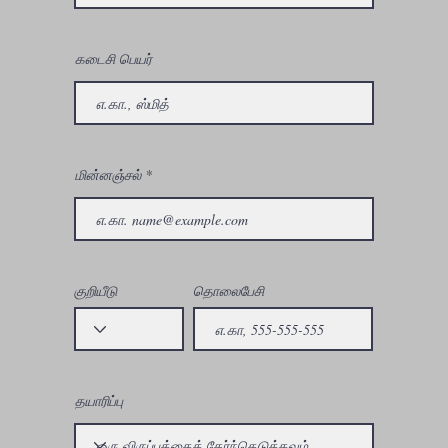
கடைசி பெயர்
மின்னஞ்சல்
குறியீடு
தொலைபேசி
தயாரிப்பு