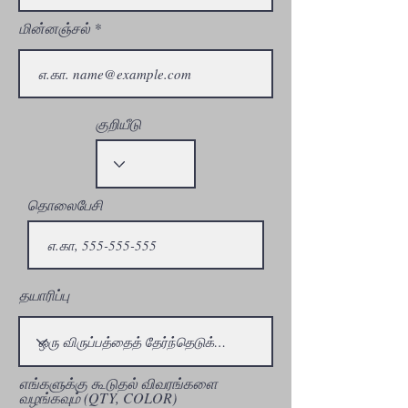
மின்னஞ்சல்
குறியீடு
தொலைபேசி
தயாரிப்பு
எங்களுக்கு கூடுதல் விவரங்களை
வழங்கவும் (QTY, COLOR)