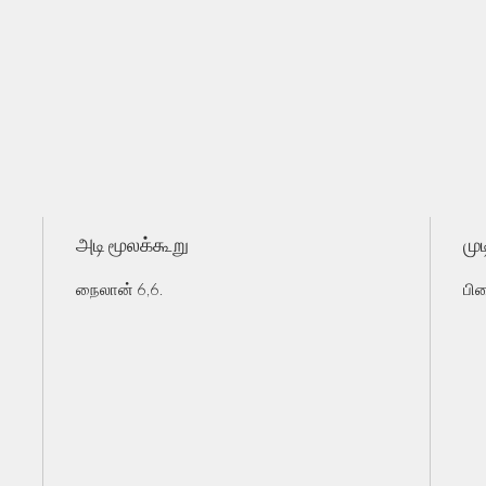
அடி மூலக்கூறு
முட
நைலான் 6,6.
பி