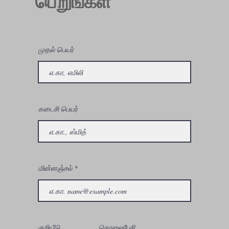
பெறுங்கள்
முதல் பெயர்
கடைசி பெயர்
மின்னஞ்சல்
குறியீடு
தொலைபேசி