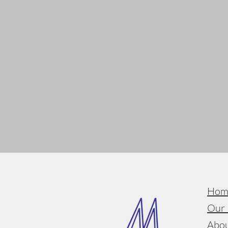
Hom
Our 
Abou