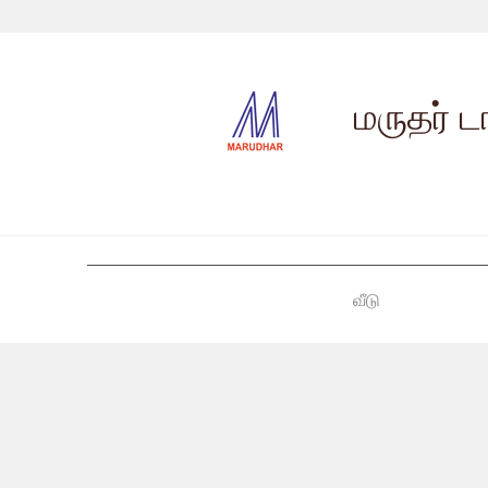
மருதர் ட
வீடு