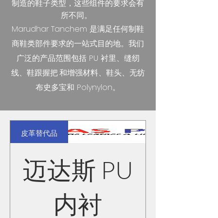
制造的鞋子类型，这些组件的要求会有
所不同。
Marudhar Tanchem 是满足任何制鞋
商鞋类部件要求的一站式目的地。我们
广泛的产品范围包括 PU 衬里、缝纫
线、
鞋跟握把
和增强材料、鞋头、无纺
布史多宝和 Polynylon。
皮革替代品
迈达斯 PU
内衬